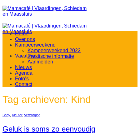
Ga
naar
inhoud
Home
Over ons
Kampeerweekend
Kampeerweekend 2022
Vacatures
Praktische informatie
Aanmelden
Nieuws
Agenda
Foto’s
Contact
Tag archieven:
Kind
Baby
,
Kleuter
,
Verzorging
Geluk is soms zo eenvoudig