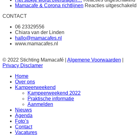
gezocht
H
v
Mamacafe & Corona richtlijnen
Reacties uitgeschakeld
st
M
CONTACT
wo
&
o
C
06 23329556
r
Chiara van der Linden
hallo@mamacafes.nl
www.mamacafes.nl
© 2022 Stichting Mamacafé |
Algemene Voorwaarden
|
Privacy Disclamer
Home
Over ons
Kampeerweekend
Kampeerweekend 2022
Praktische informatie
Aanmelden
Nieuws
Agenda
Foto’s
Contact
Vacatures