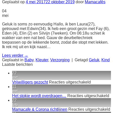
Geplaatst op
4 mei 2017
22 oktober 2019
door
Mamacafés
04
mei
Geluk is soms zo eenvoudig Hallo, ik ben Laura(27),
getrouwd met Edwin(34). Ik heb een groot gezin met Fay (6),
Eden (4), Elin (2) en Silvijn (7weken). Om 06:18u schiet ik
wakker van een nat bed. Gauw de deurbeltechniek
toepassen op de lekkende borst, zodat die stopt met lekken.
Ik rek mij uit en kijk naast…
Lees verder
→
Geplaatst in
Baby
,
Kleuter
,
Verzorging
|
Getagd
Geluk
,
Kind
Laatste berichten
22
mrt
voor
Vrijwilligers gezocht
Reacties uitgeschakeld
Vrijwilligers
11
gezocht
mrt
vo
Het stokje wordt overdragen…
Reacties uitgeschakeld
H
22
st
feb
wo
v
Mamacafe & Corona richtlijnen
Reacties uitgeschakeld