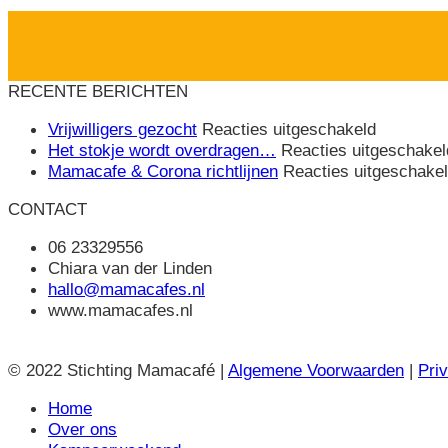
Ontdekken
RECENTE BERICHTEN
voor
Vrijwilligers gezocht
Reacties uitgeschakeld
Vrijwillige
Het stokje wordt overdragen…
Reacties uitgeschakel
gezocht
Mamacafe & Corona richtlijnen
Reacties uitgeschake
CONTACT
06 23329556
Chiara van der Linden
hallo@mamacafes.nl
www.mamacafes.nl
© 2022 Stichting Mamacafé |
Algemene Voorwaarden
|
Pri
Home
Over ons