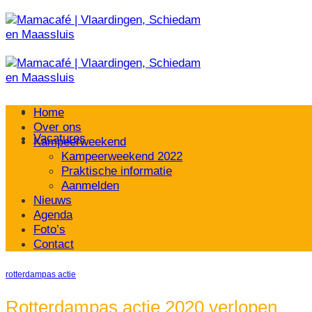
Ga
naar
inhoud
Home
Over ons
Vacatures
Kampeerweekend
Kampeerweekend 2022
Praktische informatie
Aanmelden
Nieuws
Agenda
Foto’s
Contact
rotterdampas actie
Rotterdampas actie 2020 verlopen