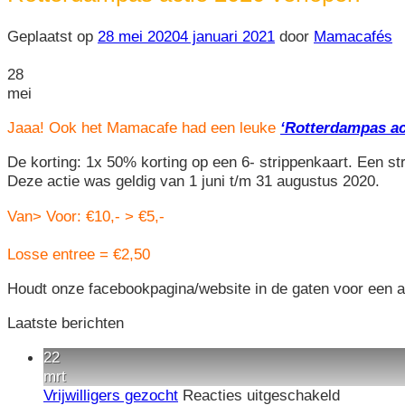
Geplaatst op
28 mei 2020
4 januari 2021
door
Mamacafés
28
mei
Jaaa! Ook het Mamacafe had een leuke
‘Rotterdampas ac
De korting: 1x 50% korting op een 6- strippenkaart. Een str
Deze actie was geldig van 1 juni t/m 31 augustus 2020.
Van> Voor: €10,- > €5,-
Losse entree = €2,50
Houdt onze facebookpagina/website in de gaten voor een ac
Laatste berichten
22
mrt
voor
Vrijwilligers gezocht
Reacties uitgeschakeld