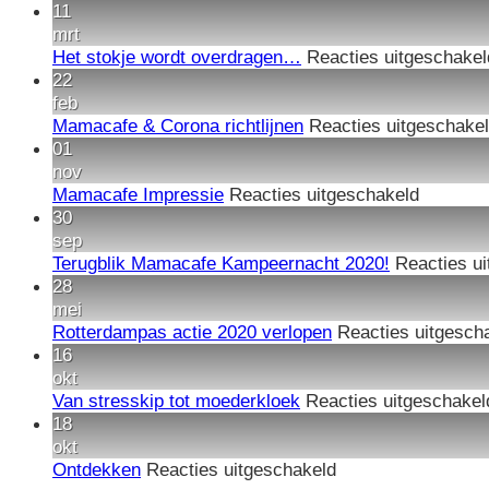
Vrijwillige
11
gezocht
mrt
Het stokje wordt overdragen…
Reacties uitgeschakel
22
feb
Mamacafe & Corona richtlijnen
Reacties uitgeschake
01
nov
voor
Mamacafe Impressie
Reacties uitgeschakeld
Mamaca
30
Impress
sep
Terugblik Mamacafe Kampeernacht 2020!
Reacties u
28
mei
Rotterdampas actie 2020 verlopen
Reacties uitgesch
16
okt
Van stresskip tot moederkloek
Reacties uitgeschakel
18
okt
voor
Ontdekken
Reacties uitgeschakeld