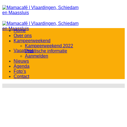
Ga
naar
inhoud
Home
Over ons
Kampeerweekend
Kampeerweekend 2022
Vacatures
Praktische informatie
Aanmelden
Nieuws
Agenda
Foto’s
Contact