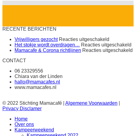
RECENTE BERICHTEN
voor
Vrijwilligers gezocht
Reacties uitgeschakeld
Vrijwilligers
vo
Het stokje wordt overdragen…
Reacties uitgeschakeld
gezocht
H
v
Mamacafe & Corona richtlijnen
Reacties uitgeschakeld
st
M
CONTACT
wo
&
o
C
06 23329556
r
Chiara van der Linden
hallo@mamacafes.nl
www.mamacafes.nl
© 2022 Stichting Mamacafé |
Algemene Voorwaarden
|
Privacy Disclamer
Home
Over ons
Kampeerweekend
Kampeerweekend 2022