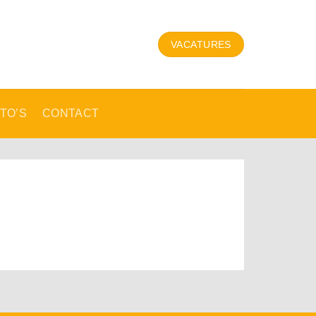
VACATURES
TO’S
CONTACT