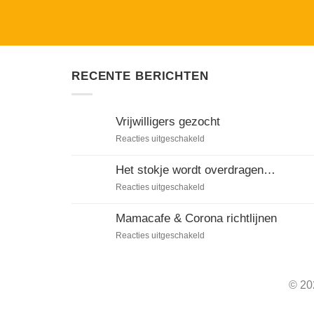
RECENTE BERICHTEN
Vrijwilligers gezocht
voor
Reacties uitgeschakeld
Vrijwilligers
gezocht
Het stokje wordt overdragen…
voor
Reacties uitgeschakeld
Het
stokje
Mamacafe & Corona richtlijnen
wordt
voor
Reacties uitgeschakeld
overdragen…
Mamacafe
&
Corona
© 20
richtlijnen