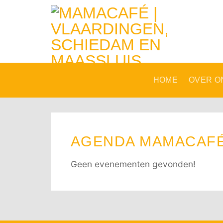
Ga
naar
inhoud
HOME
OVER O
AGENDA MAMACAF
Geen evenementen gevonden!