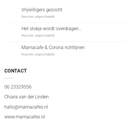
Vrijwilligers gezocht
voor
Reacties uitgeschakeld
Vrijwilligers
gezocht
Het stokje wordt overdragen…
voor
Reacties uitgeschakeld
Het
stokje
Mamacafe & Corona richtlijnen
wordt
voor
Reacties uitgeschakeld
overdragen…
Mamacafe
&
Corona
CONTACT
richtlijnen
06 23329556
Chiara van der Linden
hallo@mamacafes.nl
www.mamacafes.nl