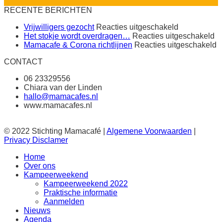
RECENTE BERICHTEN
voor
Vrijwilligers gezocht
Reacties uitgeschakeld
Vrijwilligers
vo
Het stokje wordt overdragen…
Reacties uitgeschakeld
gezocht
H
v
Mamacafe & Corona richtlijnen
Reacties uitgeschakeld
st
M
CONTACT
wo
&
o
C
06 23329556
r
Chiara van der Linden
hallo@mamacafes.nl
www.mamacafes.nl
© 2022 Stichting Mamacafé |
Algemene Voorwaarden
|
Privacy Disclamer
Home
Over ons
Kampeerweekend
Kampeerweekend 2022
Praktische informatie
Aanmelden
Nieuws
Agenda