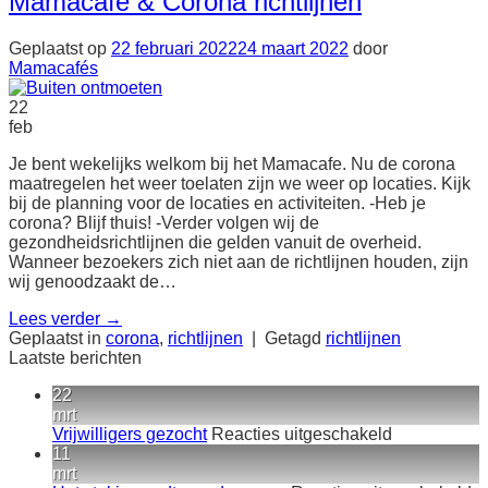
Mamacafe & Corona richtlijnen
Geplaatst op
22 februari 2022
24 maart 2022
door
Mamacafés
22
feb
Je bent wekelijks welkom bij het Mamacafe. Nu de corona
maatregelen het weer toelaten zijn we weer op locaties. Kijk
bij de planning voor de locaties en activiteiten. -Heb je
corona? Blijf thuis! -Verder volgen wij de
gezondheidsrichtlijnen die gelden vanuit de overheid.
Wanneer bezoekers zich niet aan de richtlijnen houden, zijn
wij genoodzaakt de…
Lees verder
→
Geplaatst in
corona
,
richtlijnen
|
Getagd
richtlijnen
Laatste berichten
22
mrt
voor
Vrijwilligers gezocht
Reacties uitgeschakeld
Vrijwilligers
11
gezocht
mrt