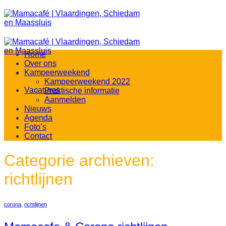
Ga
naar
inhoud
Home
Over ons
Kampeerweekend
Kampeerweekend 2022
Vacatures
Praktische informatie
Aanmelden
Nieuws
Agenda
Foto’s
Contact
Categorie archieven:
richtlijnen
corona
,
richtlijnen