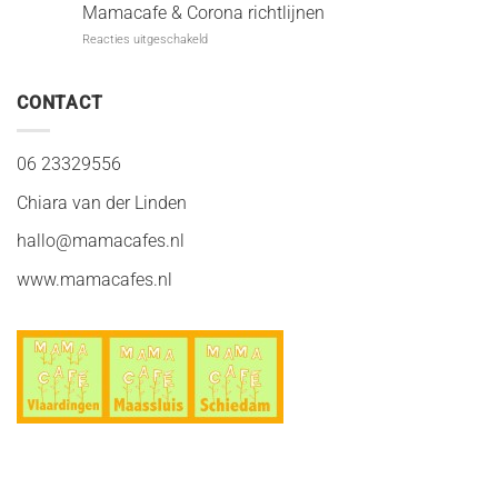
stokje
Mamacafe & Corona richtlijnen
wordt
voor
Reacties uitgeschakeld
overdragen…
Mamacafe
&
Corona
CONTACT
richtlijnen
06 23329556
Chiara van der Linden
hallo@mamacafes.nl
www.mamacafes.nl