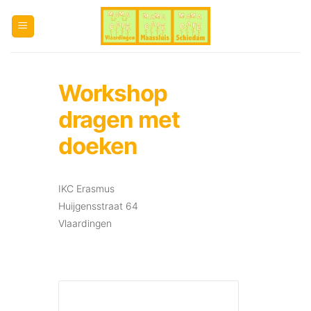
Ga
naar
inhoud
Workshop
dragen met
doeken
IKC Erasmus
Huijgensstraat 64
Vlaardingen