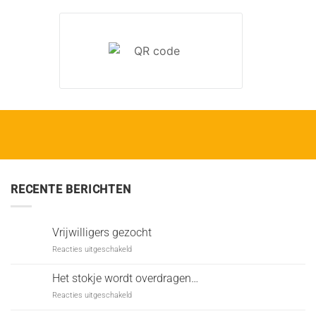
RECENTE BERICHTEN
Vrijwilligers gezocht
voor
Reacties uitgeschakeld
Vrijwilligers
gezocht
Het stokje wordt overdragen…
voor
Reacties uitgeschakeld
Het