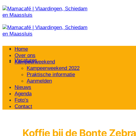
Ga
naar
inhoud
Home
Over ons
Vacatures
Kampeerweekend
Kampeerweekend 2022
Praktische informatie
Aanmelden
Nieuws
Agenda
Foto’s
Contact
Koffie bij de Bonte Zebra