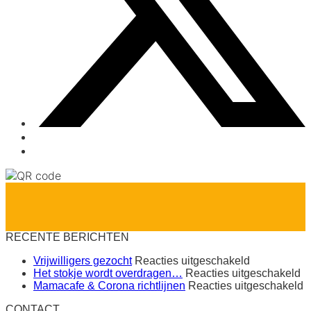
RECENTE BERICHTEN
voor
Vrijwilligers gezocht
Reacties uitgeschakeld
Vrijwilligers
vo
Het stokje wordt overdragen…
Reacties uitgeschakeld
gezocht
H
v
Mamacafe & Corona richtlijnen
Reacties uitgeschakeld
st
M
CONTACT
wo
&