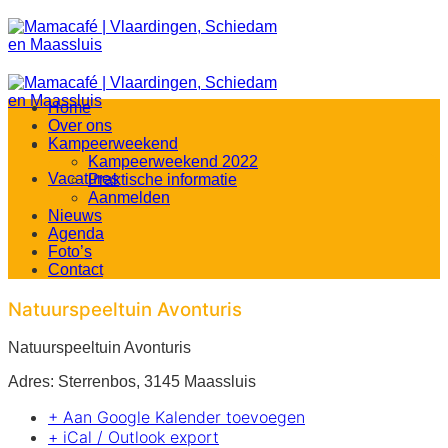
Ga
naar
inhoud
Home
Over ons
Kampeerweekend
Kampeerweekend 2022
Vacatures
Praktische informatie
Aanmelden
Nieuws
Agenda
Foto’s
Contact
Natuurspeeltuin Avonturis
Natuurspeeltuin Avonturis
Adres: Sterrenbos, 3145 Maassluis
+ Aan Google Kalender toevoegen
+ iCal / Outlook export