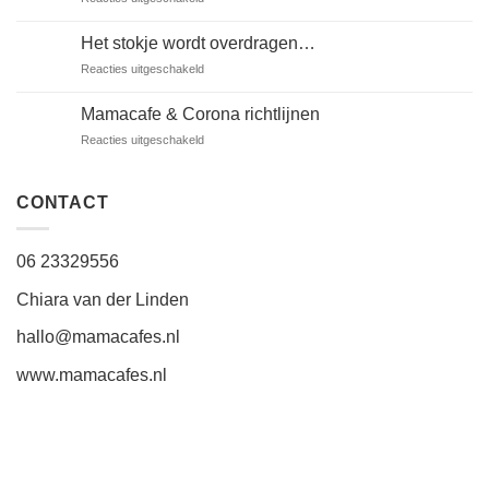
Vrijwilligers
gezocht
Het stokje wordt overdragen…
voor
Reacties uitgeschakeld
Het
stokje
Mamacafe & Corona richtlijnen
wordt
voor
Reacties uitgeschakeld
overdragen…
Mamacafe
&
Corona
CONTACT
richtlijnen
06 23329556
Chiara van der Linden
hallo@mamacafes.nl
www.mamacafes.nl