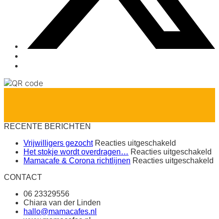
RECENTE BERICHTEN
voor
Vrijwilligers gezocht
Reacties uitgeschakeld
Vrijwilligers
vo
Het stokje wordt overdragen…
Reacties uitgeschakeld
gezocht
H
v
Mamacafe & Corona richtlijnen
Reacties uitgeschakeld
st
M
CONTACT
wo
&
o
C
06 23329556
r
Chiara van der Linden
hallo@mamacafes.nl