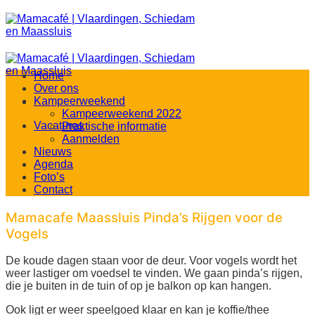
Ga
naar
inhoud
Home
Over ons
Kampeerweekend
Kampeerweekend 2022
Vacatures
Praktische informatie
Aanmelden
Nieuws
Agenda
Foto’s
Contact
Mamacafe Maassluis Pinda’s Rijgen voor de
Vogels
De koude dagen staan voor de deur. Voor vogels wordt het
weer lastiger om voedsel te vinden. We gaan pinda’s rijgen,
die je buiten in de tuin of op je balkon op kan hangen.
Ook ligt er weer speelgoed klaar en kan je koffie/thee