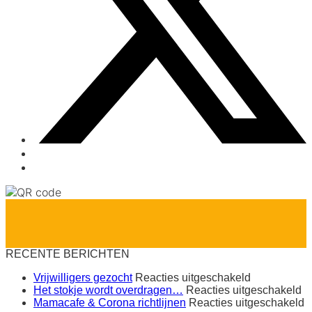
RECENTE BERICHTEN
voor
Vrijwilligers gezocht
Reacties uitgeschakeld
Vrijwilligers
vo
Het stokje wordt overdragen…
Reacties uitgeschakeld
gezocht
H
v
Mamacafe & Corona richtlijnen
Reacties uitgeschakeld