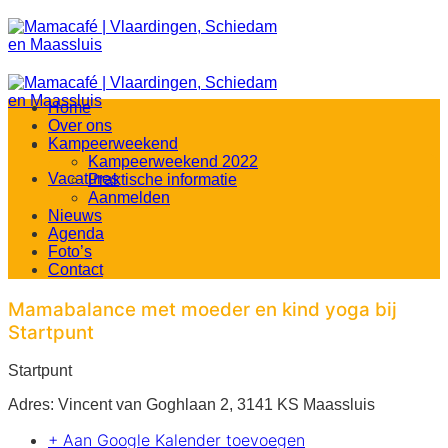
Ga
naar
inhoud
Home
Over ons
Kampeerweekend
Kampeerweekend 2022
Vacatures
Praktische informatie
Aanmelden
Nieuws
Agenda
Foto’s
Contact
Mamabalance met moeder en kind yoga bij
Startpunt
Startpunt
Adres: Vincent van Goghlaan 2, 3141 KS Maassluis
+ Aan Google Kalender toevoegen