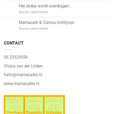
gezocht
Het stokje wordt overdragen…
voor
Reacties uitgeschakeld
Het
stokje
Mamacafe & Corona richtlijnen
wordt
voor
Reacties uitgeschakeld
overdragen…
Mamacafe
&
Corona
CONTACT
richtlijnen
06 23329556
Chiara van der Linden
hallo@mamacafes.nl
www.mamacafes.nl