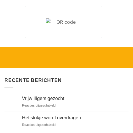
RECENTE BERICHTEN
Vrijwilligers gezocht
voor
Reacties uitgeschakeld
Vrijwilligers
gezocht
Het stokje wordt overdragen…
voor
Reacties uitgeschakeld
Het