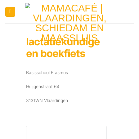
Ga
naar
inhoud
lactatiekundige
en boekfiets
Basisschool Erasmus
Huijgenstraat 64
3131WN Vlaardingen