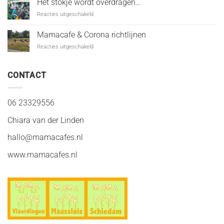
Het stokje wordt overdragen…
voor
Reacties uitgeschakeld
Het
stokje
Mamacafe & Corona richtlijnen
wordt
voor
Reacties uitgeschakeld
overdragen…
Mamacafe
&
Corona
CONTACT
richtlijnen
06 23329556
Chiara van der Linden
hallo@mamacafes.nl
www.mamacafes.nl