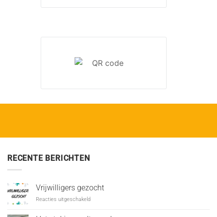
RECENTE BERICHTEN
Vrijwilligers gezocht
voor
Reacties uitgeschakeld
Vrijwilligers
gezocht