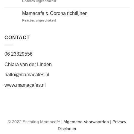
voor
Reacties uitgeschakeld
Het
stokje
Mamacafe & Corona richtlijnen
wordt
voor
Reacties uitgeschakeld
overdragen…
Mamacafe
&
Corona
CONTACT
richtlijnen
06 23329556
Chiara van der Linden
hallo@mamacafes.nl
www.mamacafes.nl
© 2022 Stichting Mamacafé |
Algemene Voorwaarden
|
Privacy
Disclamer