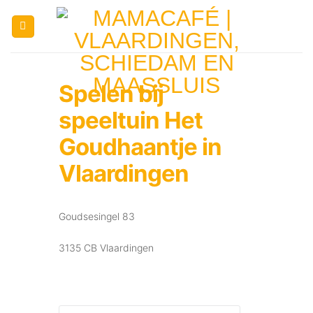
Ga
naar
inhoud
Spelen bij
speeltuin Het
Goudhaantje in
Vlaardingen
Goudsesingel 83
3135 CB Vlaardingen