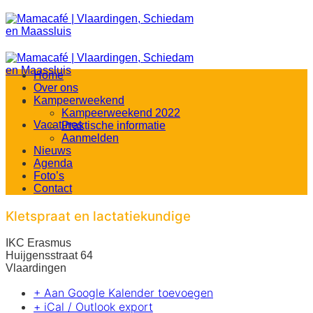
Ga
naar
inhoud
Home
Over ons
Kampeerweekend
Kampeerweekend 2022
Vacatures
Praktische informatie
Aanmelden
Nieuws
Agenda
Foto’s
Contact
Kletspraat en lactatiekundige
IKC Erasmus
Huijgensstraat 64
Vlaardingen
+ Aan Google Kalender toevoegen
+ iCal / Outlook export