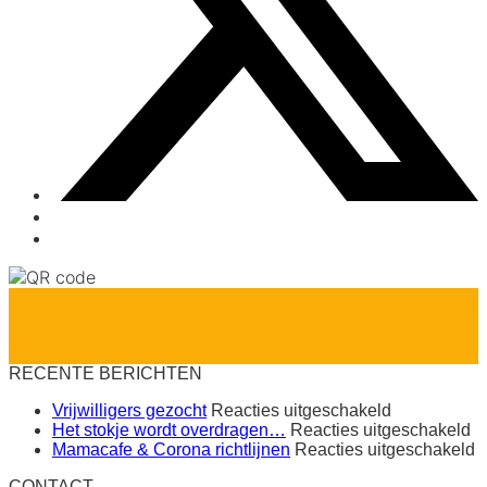
RECENTE BERICHTEN
voor
Vrijwilligers gezocht
Reacties uitgeschakeld
Vrijwilligers
vo
Het stokje wordt overdragen…
Reacties uitgeschakeld
gezocht
H
v
Mamacafe & Corona richtlijnen
Reacties uitgeschakeld
st
M
CONTACT