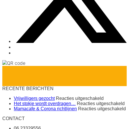
RECENTE BERICHTEN
voor
Vrijwilligers gezocht
Reacties uitgeschakeld
Vrijwilligers
vo
Het stokje wordt overdragen…
Reacties uitgeschakeld
gezocht
H
v
Mamacafe & Corona richtlijnen
Reacties uitgeschakeld
st
M
CONTACT
wo
&
o
C
06 23329556