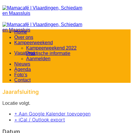
Ga
naar
inhoud
Home
Over ons
Kampeerweekend
Kampeerweekend 2022
Vacatures
Praktische informatie
Aanmelden
Nieuws
Agenda
Foto’s
Contact
Jaarafsluiting
Locatie volgt.
+ Aan Google Kalender toevoegen
+ iCal / Outlook export
Datum