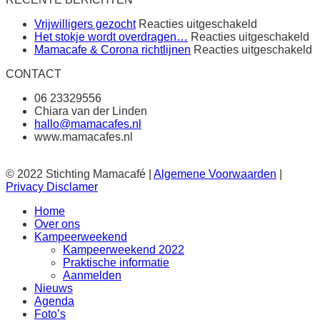
voor
Vrijwilligers gezocht
Reacties uitgeschakeld
Vrijwilligers
vo
Het stokje wordt overdragen…
Reacties uitgeschakeld
gezocht
H
v
Mamacafe & Corona richtlijnen
Reacties uitgeschakeld
st
M
CONTACT
wo
&
o
C
06 23329556
r
Chiara van der Linden
hallo@mamacafes.nl
www.mamacafes.nl
© 2022 Stichting Mamacafé |
Algemene Voorwaarden
|
Privacy Disclamer
Home
Over ons
Kampeerweekend
Kampeerweekend 2022
Praktische informatie
Aanmelden
Nieuws
Agenda
Foto’s