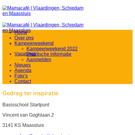
Ga
naar
inhoud
Home
Over ons
Kampeerweekend
Kampeerweekend 2022
Vacatures
Praktische informatie
Aanmelden
Nieuws
Agenda
Foto’s
Contact
Gedrag ter inspiratie
Basisschool Startpunt
Vincent van Goghlaan 2
3141 KS Maassluis