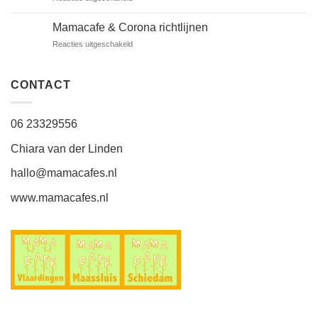
Het
stokje
Mamacafe & Corona richtlijnen
wordt
voor
Reacties uitgeschakeld
overdragen…
Mamacafe
&
Corona
CONTACT
richtlijnen
06 23329556
Chiara van der Linden
hallo@mamacafes.nl
www.mamacafes.nl