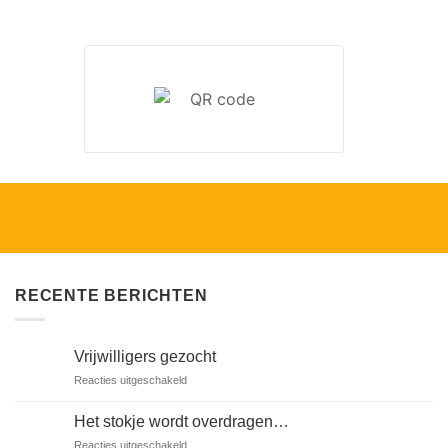
RECENTE BERICHTEN
Vrijwilligers gezocht
voor
Reacties uitgeschakeld
Vrijwilligers
gezocht
Het stokje wordt overdragen…
voor
Reacties uitgeschakeld