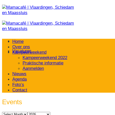
Ga
naar
inhoud
Home
Over ons
Vacatures
Kampeerweekend
Kampeerweekend 2022
Praktische informatie
Aanmelden
Nieuws
Agenda
Foto’s
Contact
Events