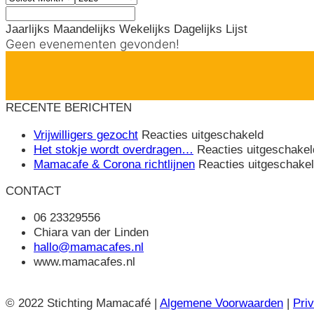
Jaarlijks
Maandelijks
Wekelijks
Dagelijks
Lijst
Geen evenementen gevonden!
RECENTE BERICHTEN
voor
Vrijwilligers gezocht
Reacties uitgeschakeld
Vrijwillige
Het stokje wordt overdragen…
Reacties uitgeschakel
gezocht
Mamacafe & Corona richtlijnen
Reacties uitgeschake
CONTACT
06 23329556
Chiara van der Linden
hallo@mamacafes.nl
www.mamacafes.nl
© 2022 Stichting Mamacafé |
Algemene Voorwaarden
|
Pri